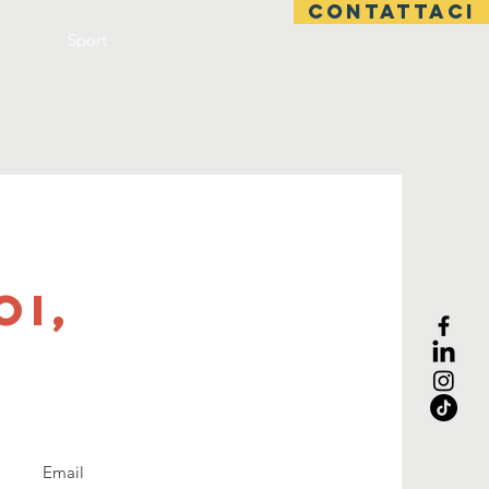
Contattaci
Sport
oi,