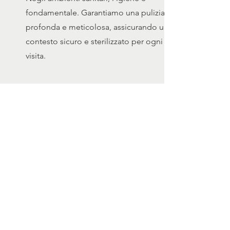
fondamentale. Garantiamo una pulizia
profonda e meticolosa, assicurando un
contesto sicuro e sterilizzato per ogni
visita.
DOVE SIAmo
Sede legale:
Via Versiola 16 – Portogruaro (VE)
Sede operativa:
Via Monticano 14 – Bibione (VE)
tel.:
+39-0421.170.6976
e-mail:
servizioclienti@qualitas.eco
pec: qualitas@pec.it
p.i./c.f.:
04655220277