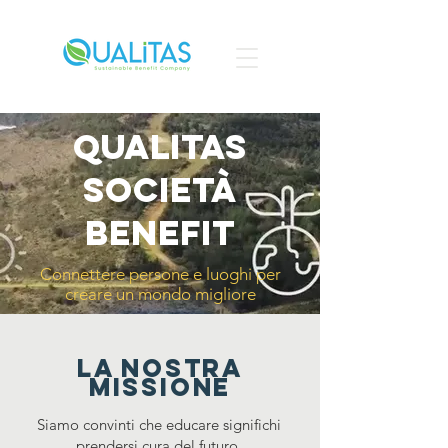
QUALITAS
SOCIETà
BENEFIT
Connettere persone e luoghi per
creare un mondo migliore
La nostra
missione
Siamo convinti che educare significhi
prendersi cura del futuro.