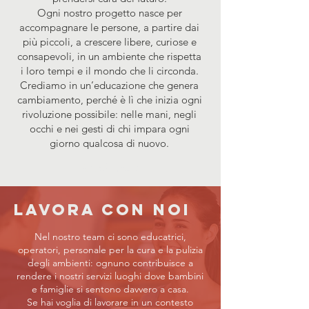
Ogni nostro progetto nasce per
accompagnare le persone, a partire dai
più piccoli, a crescere libere, curiose e
consapevoli, in un ambiente che rispetta
i loro tempi e il mondo che li circonda.
Crediamo in un’educazione che genera
cambiamento, perché è lì che inizia ogni
rivoluzione possibile: nelle mani, negli
occhi e nei gesti di chi impara ogni
giorno qualcosa di nuovo.
Read more
LAVORA CON NOI
Nel nostro team ci sono educatrici,
operatori, personale per la cura e la pulizia
degli ambienti: ognuno contribuisce a
rendere i nostri servizi luoghi dove bambini
e famiglie si sentono davvero a casa.
Se hai voglia di lavorare in un contesto