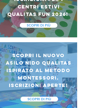
CENTRI ESTIVI
QUALITAS FUN 2026!
SCOPRI DI PIÙ
scopri il NUOVO
ASILO NIDO QUALITAS
ISPIRATO AL METODO
MONTESSORI.
ISCRIZIONI APERTE!
SCOPRI DI PIÙ