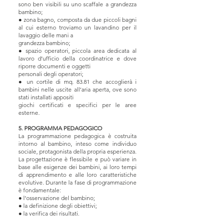
sono ben visibili su uno scaffale a grandezza
bambino;
● zona bagno, composta da due piccoli bagni
al cui esterno troviamo un lavandino per il
lavaggio delle mani a
grandezza bambino;
● spazio operatori, piccola area dedicata al
lavoro d’ufficio della coordinatrice e dove
riporre documenti e oggetti
personali degli operatori;
● un cortile di mq. 83.81 che accoglierà i
bambini nelle uscite all’aria aperta, ove sono
stati installati appositi
giochi certificati e specifici per le aree
esterne.
5. PROGRAMMA PEDAGOGICO
La programmazione pedagogica è costruita
intorno al bambino, inteso come individuo
sociale, protagonista della propria esperienza.
La progettazione è flessibile e può variare in
base alle esigenze dei bambini, ai loro tempi
di apprendimento e alle loro caratteristiche
evolutive. Durante la fase di programmazione
è fondamentale:
● l’osservazione del bambino;
● la definizione degli obiettivi;
● la verifica dei risultati.