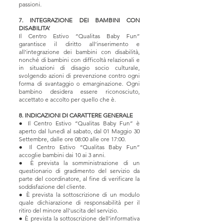
passioni.
7. INTEGRAZIONE DEI BAMBINI CON
DISABILITA’
Il Centro Estivo “Qualitas Baby Fun”
garantisce il diritto all’inserimento e
all’integrazione dei bambini con disabilità,
nonché di bambini con difficoltà relazionali e
in situazioni di disagio socio culturale,
svolgendo azioni di prevenzione contro ogni
forma di svantaggio o emarginazione. Ogni
bambino desidera essere riconosciuto,
accettato e accolto per quello che è.
8. INDICAZIONI DI CARATTERE GENERALE
● Il Centro Estivo “Qualitas Baby Fun” è
aperto dal lunedì al sabato, dal 01 Maggio 30
Settembre, dalle ore 08:00 alle ore 17:00.
● Il Centro Estivo “Qualitas Baby Fun”
accoglie bambini dai 10 ai 3 anni.
● È prevista la somministrazione di un
questionario di gradimento del servizio da
parte del coordinatore, al fine di verificare la
soddisfazione del cliente.
● È prevista la sottoscrizione di un modulo
quale dichiarazione di responsabilità per il
ritiro del minore all’uscita del servizio.
● È prevista la sottoscrizione dell’informativa