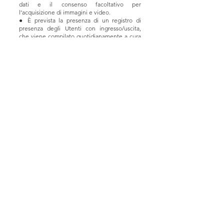
dati e il consenso facoltativo per
l’acquisizione di immagini e video.
● È prevista la presenza di un registro di
presenza degli Utenti con ingresso/uscita,
che viene compilato quotidianamente a cura
degli animatori.
● Nel caso vi fossero allergie alimentari è
necessario avvisare il Coordinatore e
l’Educatore/ice all’atto d’iscrizione.
● Al fine della permanenza del bambino
all’interno del nostro centro estivo, è
richiesto ai genitori la presenza del seguente
corredo necessario, che verrà consegnato
quotidianamente all’interno di uno zaino
privato del bambino: costume da bagno,
asciugamano, mutandine, pantaloncini,
calzini, maglia, felpa o giacchina in caso di
maltempo, borraccia, crema solare,
cappellino, materiale economale solitamente
utilizzato dal bambino.
DOVE SIAmo
Sede legale: