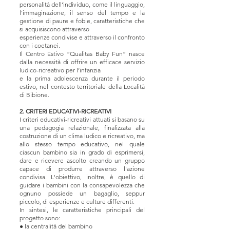
personalità dell’individuo, come il linguaggio,
l'immaginazione, il senso del tempo e la
gestione di paure e fobie, caratteristiche che
si acquisiscono attraverso
esperienze condivise e attraverso il confronto
con i coetanei.
Il Centro Estivo “Qualitas Baby Fun” nasce
dalla necessità di offrire un efficace servizio
ludico-ricreativo per l’infanzia
e la prima adolescenza durante il periodo
estivo, nel contesto territoriale della Località
di Bibione.
2. CRITERI EDUCATIVI-RICREATIVI
I criteri educativi-ricreativi attuati si basano su
una pedagogia relazionale, finalizzata alla
costruzione di un clima ludico e ricreativo, ma
allo stesso tempo educativo, nel quale
ciascun bambino sia in grado di esprimersi,
dare e ricevere ascolto creando un gruppo
capace di produrre attraverso l'azione
condivisa. L'obiettivo, inoltre, è quello di
guidare i bambini con la consapevolezza che
ognuno possiede un bagaglio, seppur
piccolo, di esperienze e culture differenti.
In sintesi, le caratteristiche principali del
progetto sono:
● la centralità del bambino