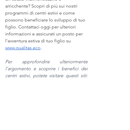
arricchente? Scopri di più sui nostri 
programmi di centri estivi e come 
possono beneficiare lo sviluppo di tuo 
figlio. Contattaci oggi per ulteriori 
informazioni e assicurati un posto per 
l'avventura estiva di tuo figlio su 
www.qualitas.eco
. 
Per approfondire ulteriormente 
l'argomento e scoprire i benefici dei 
centri estivi, potete visitare questi siti: 
leggete l'articolo sul 
valore educativo 
dei centri estivi
 che esplora 
l'importanza dell'esperienza estiva per i 
bambini, o consultate 
questa pagina
per una discussione sulle varie attività 
educative proposte nei centri estivi. 
Potete anche scoprire 
perché scegliere 