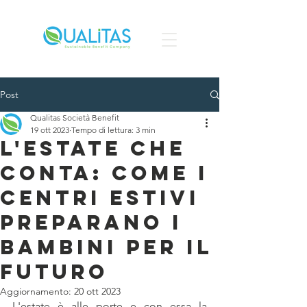
Post
Qualitas Società Benefit
19 ott 2023
Tempo di lettura: 3 min
L'Estate che
Conta: Come i
Centri Estivi
Preparano i
Bambini per il
Futuro
Aggiornamento:
20 ott 2023
L'estate è alle porte e con essa la 