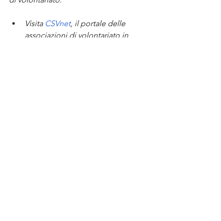
Visita
CSVnet
, il portale delle 
associazioni di volontariato in 
Italia, per scoprire come il 
volontariato contribuisce allo 
sviluppo sociale e come puoi 
partecipare.
Per informazioni e 
approfondimenti sulle politiche 
sociali e sulle iniziative di 
volontariato,
Cittadinanzattiva
 offre 
una vasta gamma di risorse.
Esplora
Volontariato.it
, un sito 
dedicato alla promozione della 
cultura del volontariato in Italia, 
per trovare opportunità di 
volontariato che si adattano alle 
tue passioni e alle tue 